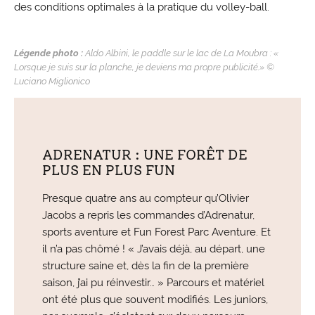
des conditions optimales à la pratique du volley-ball.
Légende photo :
Aldo Albini, le paddle sur le lac de La Moubra : «
Lorsque je suis sur la planche, je deviens ma propre publicité.» ©
Luciano Miglionico
ADRENATUR : UNE FORÊT DE
PLUS EN PLUS FUN
Presque quatre ans au compteur qu’Olivier
Jacobs a repris les commandes d’Adrenatur,
sports aventure et Fun Forest Parc Aventure. Et
il n’a pas chômé ! « J’avais déjà, au départ, une
structure saine et, dès la fin de la première
saison, j’ai pu réinvestir… » Parcours et matériel
ont été plus que souvent modifiés. Les juniors,
par exemple, s’éclatent sur deux parcours