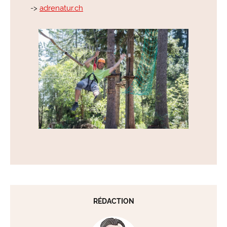
->
adrenatur.ch
RÉDACTION