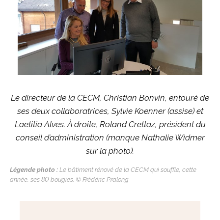
Le directeur de la CECM, Christian Bonvin, entouré de
ses deux
collaboratrices, Sylvie Koenner (assise) et
Laetitia Alves.
À droite, Roland Crettaz, président du
conseil d’administration
(manque Nathalie Widmer
sur la photo).
Légende photo :
Le bâtiment rénové de la CECM qui souffle, cette
année, ses 80 bougies. © Frédéric Pralong