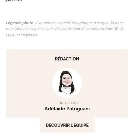
Légende photo :
Exemple de sobriété énergétique à Icogne : la route
principale, ainsi que les rues du village sont désormais en zone 30. ©
Luciano Miglionico
RÉDACTION
Journaliste
Adélaïde Patrignani
DÉCOUVRIR L'ÉQUIPE