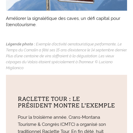
Améliorer la signalétique des caves, un défi capital pour
l’œnotourisme.
Légende photo :
Exemple d’activité oenotouristique performante, Le
Temps du Cornalin a fêté ses 15 ans d’existence le 14 septembre dernier.
Plus d’une centaine de vins s’offraient à la dégustation. Les vieux
cépages du Valais étaient spécialement à l’honneur. © Luciano
Miglionico
RACLETTE TOUR : LE
PRÉSIDENT MONTRE L’EXEMPLE
Pour la troisième année, Crans-Montana
Tourisme & Congrès (CMTC) a organisé son
traditionnel Raclette Tour. En fin d’été, huit