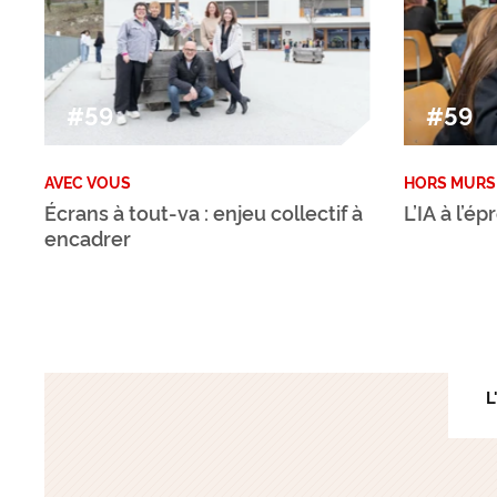
#59
#59
AVEC VOUS
HORS MURS
Écrans à tout-va : enjeu collectif à
L’IA à l’é
encadrer
L