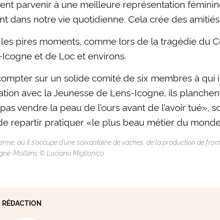
ement parvenir à une meilleure représentation fémin
dans notre vie quotidienne. Cela crée des amitiés et
 les pires moments, comme lors de la tragédie du Co
-Icogne et de Loc et environs.
t compter sur un solide comité de six membres à qui i
tion avec la Jeunesse de Lens-Icogne, ils planchen
as vendre la peau de l’ours avant de l’avoir tué», s
et de repartir pratiquer «le plus beau métier du mond
rme, où il s’occupe d’une soixantaine de vaches, de la production de fromag
dogne-Mollens.© Luciano Miglionico
RÉDACTION