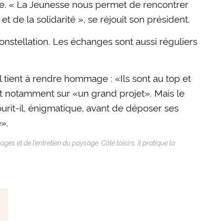
ine. « La Jeunesse nous permet de rencontrer
 de la solidarité », se réjouit son président.
nstellation. Les échanges sont aussi réguliers
l tient à rendre hommage : «Ils sont au top et
t notamment sur «un grand projet». Mais le
ourit-il, énigmatique, avant de déposer ses
e».
es et de l’entretien du paysage. Côté loisirs, il pratique la