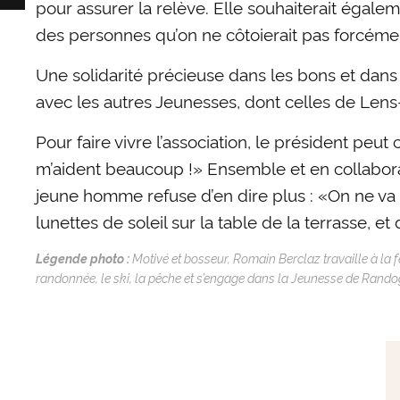
pour assurer la relève. Elle souhaiterait égal
des personnes qu’on ne côtoierait pas forcément 
Une solidarité précieuse dans les bons et dans
avec les autres Jeunesses, dont celles de Lens
Pour faire vivre l’association, le président peu
m’aident beaucoup !» Ensemble et en collabora
jeune homme refuse d’en dire plus : «On ne va p
lunettes de soleil sur la table de la terrasse, 
Légende photo :
Motivé et bosseur, Romain Berclaz travaille à la fe
randonnée, le ski, la pêche et s’engage dans la Jeunesse de Ran