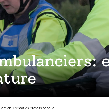
mbulanciers: 
ature
vention
Formation professionnelle