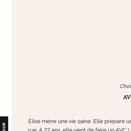
Choi
AV
Élise mène une vie saine. Elle prépare 
RETOUR
rue. À 27 ans, elle vient de faire un AVC 