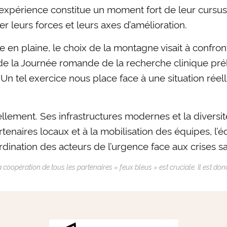
xpérience constitue un moment fort de leur cursus. 
r leurs forces et leurs axes d’amélioration.
e en plaine, le choix de la montagne visait à confron
e la Journée romande de la recherche clinique prého
n tel exercice nous place face à une situation réelle
lement. Ses infrastructures modernes et la diversité
tenaires locaux et à la mobilisation des équipes, l
dination des acteurs de l’urgence face aux crises san
a coopération de tous les partenaires « feux bleus » est cruciale. Il est do