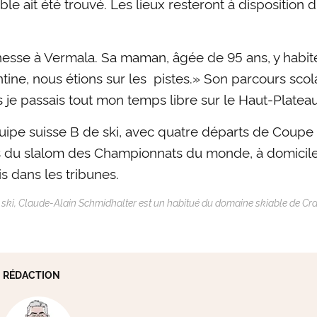
le ait été trouvé. Les lieux resteront à disposition d
esse à Vermala. Sa maman, âgée de 95 ans, y habite d
ntine, nous étions sur les pistes.» Son parcours scol
 je passais tout mon temps libre sur le Haut-Platea
quipe suisse B de ski, avec quatre départs de Coupe d
rs du slalom des Championnats du monde, à domicile.
s dans les tribunes.
e ski, Claude-Alain Schmidhalter est un habitué du domaine skiable de C
RÉDACTION