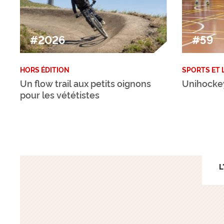
#2026
#59
HORS ÉDITION
SPORTS ET 
Un flow trail aux petits oignons
Unihockey 
pour les vététistes
L