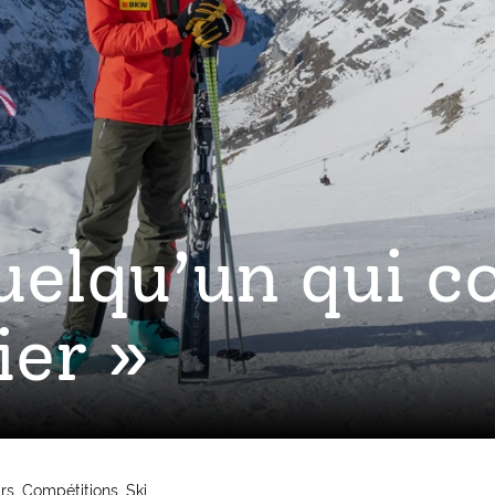
 quelqu’un qui 
ier »
irs
Compétitions
Ski