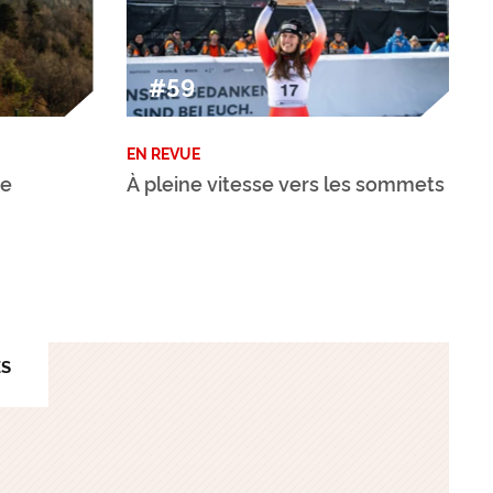
#59
EN REVUE
de
À pleine vitesse vers les sommets
ES