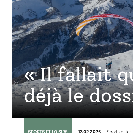
« Il fallait
déjà le doss
SPORTS ET LOISIRS
13.02.2026
Sports et lois