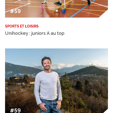
#59
SPORTS ET LOISIRS
Unihockey : juniors A au top
#59