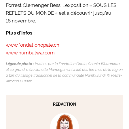
Forrest Clemenger Bess. L’exposition « SOUS LES
REFLETS DU MONDE » est à découvrir jusqu’au
16 novembre.
Plus d'infos :
www.fondationopale.ch
www.numbulwar.com
Légende photo :
Invitées par la Fondation Opale, Shania Wurramara
et sa grand-mère Janette Murrungun ont initié des femmes de la région
à l’art du tissage traditionnel de la communauté Numburundi. © Pierre-
Armand Dussex
RÉDACTION