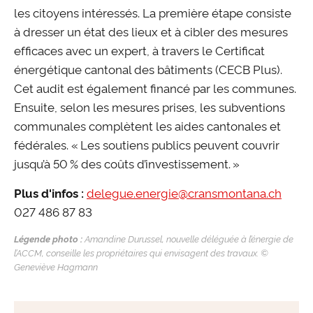
les citoyens intéressés. La première étape consiste
à dresser un état des lieux et à cibler des mesures
efficaces avec un expert, à travers le Certificat
énergétique cantonal des bâtiments (CECB Plus).
Cet audit est également financé par les communes.
Ensuite, selon les mesures prises, les subventions
communales complètent les aides cantonales et
fédérales. « Les soutiens publics peuvent couvrir
jusqu’à 50 % des coûts d’investissement. »
delegue.energie@
cransmontana.ch
Plus d'infos :
027 486 87 83
Légende photo :
Amandine Durussel, nouvelle déléguée à l’énergie de
l’ACCM, conseille les propriétaires qui envisagent des travaux. ©
Geneviève Hagmann